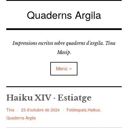
Vés
al
Quaderns Argila
contingut
Impressions escrites sobre quaderns d'argila. Tina
Masip.
Menú
amplia
FELDESPATS
el
Haiku XIV · Estiatge
menú
fill
amplia
LLICORELLES
el
Tina
23 d'octubre de 2024
Feldespats
,
Haikus
,
menú
fill
Quaderns Argila
TAPÀS