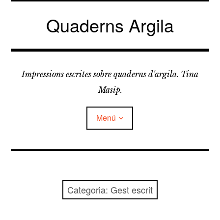
Vés
al
Quaderns Argila
contingut
Impressions escrites sobre quaderns d'argila. Tina
Masip.
Menú
amplia
FELDESPATS
el
menú
fill
amplia
LLICORELLES
el
Categoria:
Gest escrit
menú
fill
Breus i curts