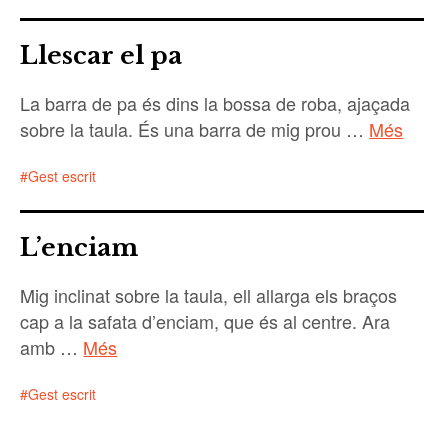
Gest escrit
Llescar el pa
TAPÀS
La barra de pa és dins la bossa de roba, ajaçada
ÍNDEX
sobre la taula. És una barra de mig prou …
Més
ÚLTIM
Gest escrit
L’enciam
Mig inclinat sobre la taula, ell allarga els braços
cap a la safata d’enciam, que és al centre. Ara
amb …
Més
Gest escrit