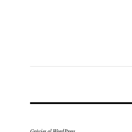
Navegació
d'entrades
Gràcies al WordPress