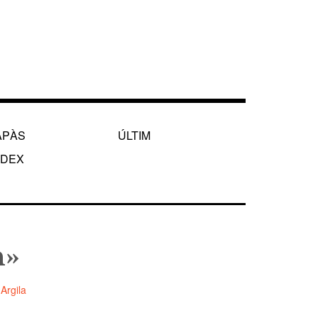
APÀS
ÚLTIM
NDEX
n»
Argila