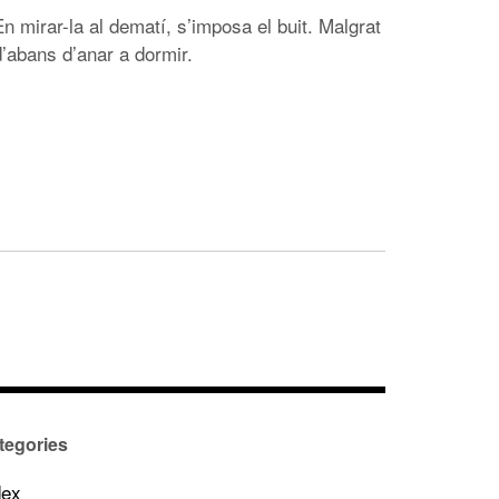
En mirar-la al dematí, s’imposa el buit. Malgrat
 d’abans d’anar a dormir.
tegories
dex