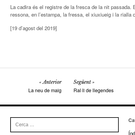
La cadira és el registre de la fresca de la nit passada. 
ressona, en l’estampa, la fressa, el xiuxiueig i la rialla
[19 d’agost del 2019]
Anterior
Següent
La neu de maig
Ral·li de llegendes
Ca
Cerca:
Ín