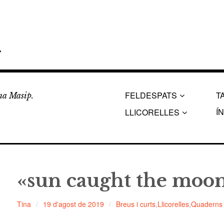
a
FELDESPATS
T
ina Masip.
Í
LLICORELLES
«sun caught the moo
Tina
19 d'agost de 2019
Breus i curts
,
Llicorelles
,
Quaderns 