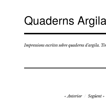
Vés
al
contingut
Quaderns Argil
Impressions escrites sobre quaderns d'argila. T
Navegació
Anterior
Següent
d'entrades