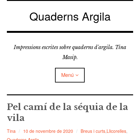
Vés
al
Quaderns Argila
contingut
Impressions escrites sobre quaderns d'argila. Tina
Masip.
Menú
amplia
FELDESPATS
el
Pel camí de la séquia de la
menú
fill
vila
amplia
LLICORELLES
el
menú
fill
Tina
10 de novembre de 2020
Breus i curts
,
Llicorelles
,
TAPÀS
Quaderns Argila