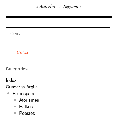
Navegació
Anterior
Següent
d'entrades
Cerca:
Categories
Índex
Quaderns Argila
Feldespats
Aforismes
Haikus
Poesies