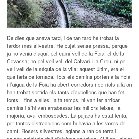
De dies que anava tard, i de tan tard he trobat la
tardor més silvestre. He pujat sense pressa, perquè
ja no venia d’aquí, pel camí vell de la Foia, el de la
Covassa, no pel vell vell del Calvari i la Creu, ni pel
vell vell de la séquia de la vila; aquest últim, era el
que faria de tornada. Tots els camins porten a la Foia
i l’aigua de la Foia ha obert corredors i corriols allà on
han trobat sortida els tants d’aubellons que han fet
fonts, i fins a elles, ja fa temps, hi van fer arribar
camins i s’hi van arrabassar les millors feixes, la
majoria, avui emboscades. La pujada ha estat lenta,
per tantes distraccions com hi havia a les vores del
camí. Rosers silvestres, aglans a ran de terra i
aglans enlairats dalt d’alzines esveltes. Al lluny, algun