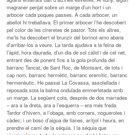
magraner penjat sobre un marge d’un hort i un
arbocer cada poques passes. A cada arbocer, un
abellot hi treballava. El primer arbocer l’he descobert
pel color de les cireretes de pastor. Tots els altres,
me’ls ha descobert el brunzir del borinot-amo abans
d’arribar-los a veure. La tarda ajudava a la feina de
l’àpid, hora daurada, d’un dia de sol càlid i de cel net,
entrant des de ponent fins a la gola profunda del
barranc Tancat, de Sant Roc, de Montsant, de tots i
cap nom, barranc hermètic, barranc eremític, barranc
hermenèutic. He passat La Covassa, assolellada i
reposada sota la balma ondulada emmerletada amb
un marge. La següent cota, després de dos marrades
– ara a la dreta, ara a l’esquerra – era més freda.
Tardor d’hivern, a l’obaga, amb corners, nogueroles i
càdec; i un bosc d’aigua de lianes, arítjol i heura, en
prendre el camí de la séquia. I la séquia que
1