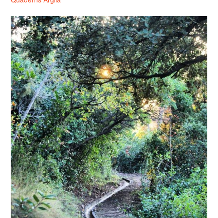
ÍNDEX
ÚLTIM