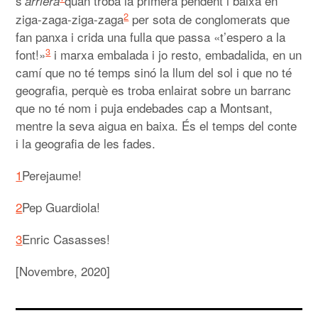
s’
quan troba la primera pendent i baixa en
arriera
2
ziga-zaga-ziga-zaga
per sota de conglomerats que
fan panxa i crida una fulla que passa «t’espero a la
3
font!»
i marxa embalada i jo resto, embadalida, en un
camí que no té temps sinó la llum del sol i que no té
geografia, perquè es troba enlairat sobre un barranc
que no té nom i puja endebades cap a Montsant,
mentre la seva aigua en baixa. És el temps del conte
i la geografia de les fades.
1
Perejaume!
2
Pep Guardiola!
3
Enric Casasses!
[Novembre, 2020]