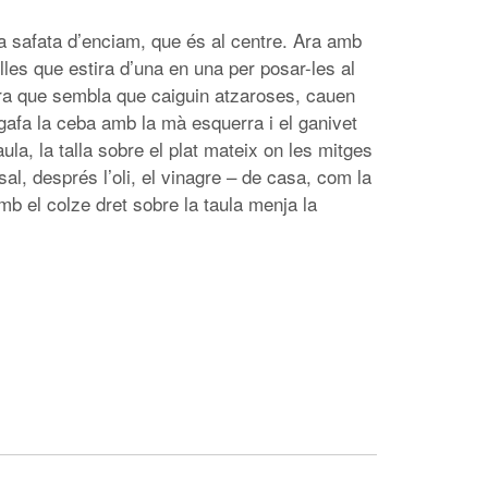
 la safata d’enciam, que és al centre. Ara amb
lles que estira d’una en una per posar-les al
ara que sembla que caiguin atzaroses, cauen
agafa la ceba amb la mà esquerra i el ganivet
ula, la talla sobre el plat mateix on les mitges
 sal, després l’oli, el vinagre – de casa, com la
amb el colze dret sobre la taula menja la