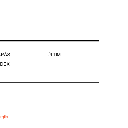
APÀS
ÚLTIM
NDEX
rgila