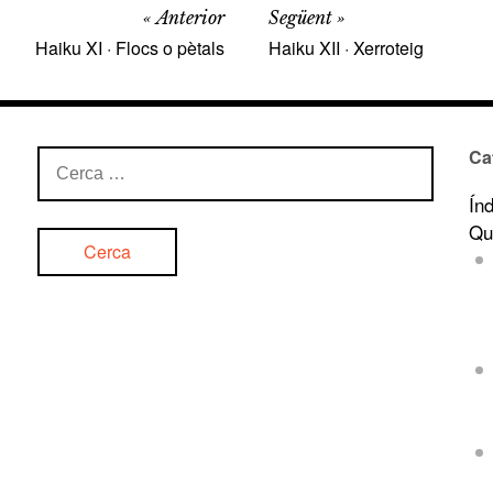
Anterior
Següent
Haiku XI · Flocs o pètals
Haiku XII · Xerroteig
Ca
Cerca:
Ín
Qu