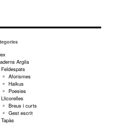
tegories
dex
aderns Argila
Feldespats
Aforismes
Haikus
Poesies
Llicorelles
Breus i curts
Gest escrit
Tapàs