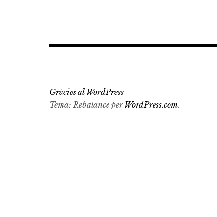
Navegació
d'entrades
Gràcies al WordPress
Tema: Rebalance per
WordPress.com
.