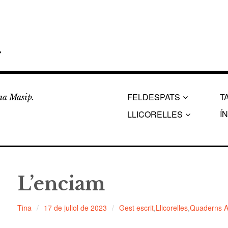
a
FELDESPATS
T
ina Masip.
Í
LLICORELLES
L’enciam
Tina
17 de juliol de 2023
Gest escrit
,
Llicorelles
,
Quaderns A