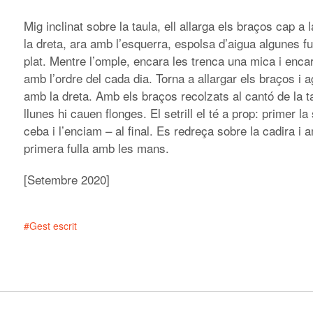
Mig inclinat sobre la taula, ell allarga els braços cap a
la dreta, ara amb l’esquerra, espolsa d’aigua algunes fu
plat. Mentre l’omple, encara les trenca una mica i enc
amb l’ordre del cada dia. Torna a allargar els braços i 
amb la dreta. Amb els braços recolzats al cantó de la ta
llunes hi cauen flonges. El setrill el té a prop: primer la
ceba i l’enciam – al final. Es redreça sobre la cadira i 
primera fulla amb les mans.
[Setembre 2020]
Gest escrit