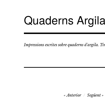
Vés
al
contingut
Quaderns Argil
Impressions escrites sobre quaderns d'argila. T
Navegació
Anterior
Següent
d'entrades