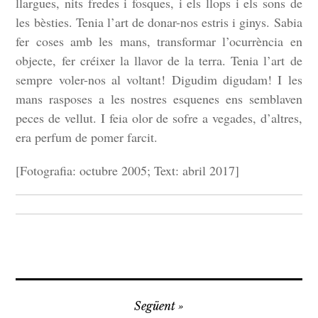
llargues, nits fredes i fosques, i els llops i els sons de
les bèsties. Tenia l’art de donar-nos estris i ginys. Sabia
fer coses amb les mans, transformar l’ocurrència en
objecte, fer créixer la llavor de la terra. Tenia l’art de
sempre voler-nos al voltant! Digudim digudam! I les
mans rasposes a les nostres esquenes ens semblaven
peces de vellut. I feia olor de sofre a vegades, d’altres,
era perfum de pomer farcit.
[Fotografia: octubre 2005; Text: abril 2017]
Navegació
Següent