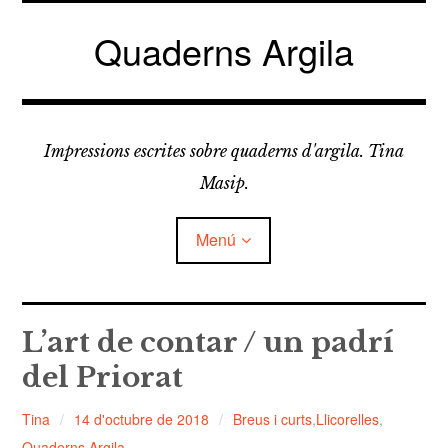
Vés
al
Quaderns Argila
contingut
Impressions escrites sobre quaderns d'argila. Tina
Masip.
Menú
amplia
FELDESPATS
el
L’art de contar / un padrí
menú
fill
del Priorat
amplia
LLICORELLES
el
menú
fill
Tina
14 d'octubre de 2018
Breus i curts
,
Llicorelles
,
TAPÀS
Quaderns Argila