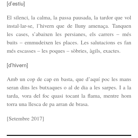
[d’estiu]
ÍNDEX
El silenci, la calma, la passa pausada, la tardor que vol
ÚLTIM
instal·lar-se, l’hivern que de lluny amenaça. Tanquen
les cases, s’abaixen les persianes, els carrers – més
buits – emmudeixen les places. Les salutacions es fan
més escasses – les poques – sòbries, àgils, exactes.
[d’hivern]
Amb un cop de cap en basta, que d’aquí poc les mans
seran dins les butxaques o al de dia a les sarpes. I a la
tarda, vora del foc quasi tocant la flama, mentre hom
torra una llesca de pa arran de brasa.
[Setembre 2017]