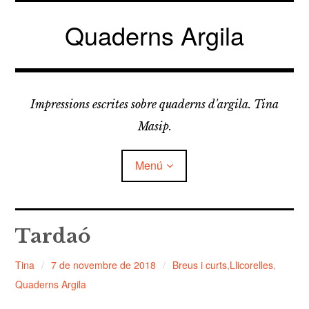
Vés
al
Quaderns Argila
contingut
Impressions escrites sobre quaderns d'argila. Tina
Masip.
Menú
amplia
FELDESPATS
el
Tardaó
menú
fill
amplia
LLICORELLES
el
Tina
7 de novembre de 2018
Breus i curts
,
Llicorelles
,
menú
fill
Quaderns Argila
TAPÀS