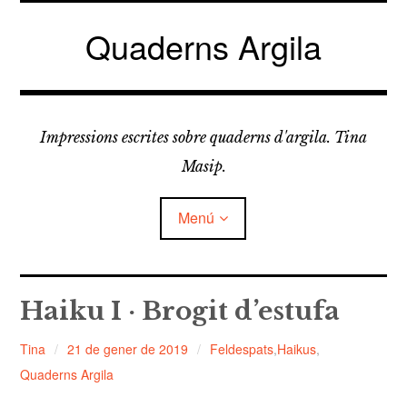
Vés
al
Quaderns Argila
contingut
Impressions escrites sobre quaderns d'argila. Tina
Masip.
Menú
amplia
FELDESPATS
el
Haiku I · Brogit d’estufa
menú
fill
amplia
LLICORELLES
el
Tina
21 de gener de 2019
Feldespats
,
Haikus
,
menú
fill
Quaderns Argila
TAPÀS