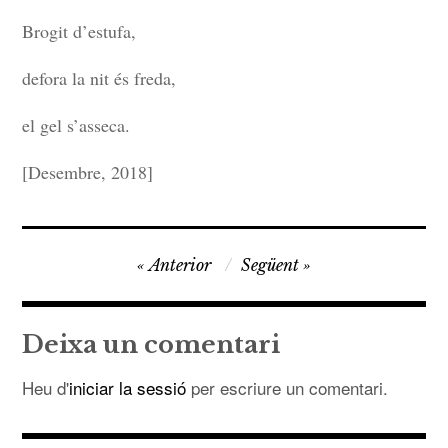
ÍNDEX
Brogit d’estufa,
ÚLTIM
defora la nit és freda,
el gel s’asseca.
[Desembre, 2018]
Navegació
Anterior
Següent
d'entrades
Deixa un comentari
Heu d'
iniciar la sessió
per escriure un comentari.