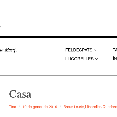
a
FELDESPATS
T
ina Masip.
Í
LLICORELLES
Casa
Tina
19 de gener de 2019
Breus i curts
,
Llicorelles
,
Quaderns