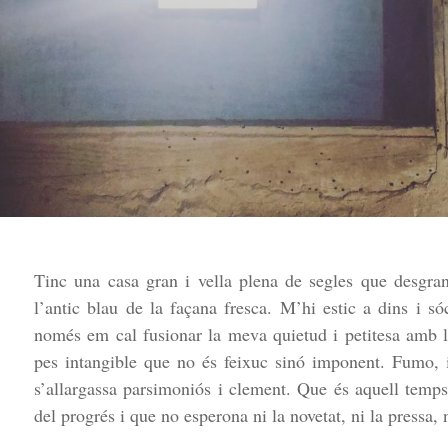
Tinc una casa gran i vella plena de segles que desgra
l’antic blau de la façana fresca. M’hi estic a dins i só
només em cal fusionar la meva quietud i petitesa amb l
pes intangible que no és feixuc sinó imponent. Fumo, 
s’allargassa parsimoniós i clement. Que és aquell temps 
del progrés i que no esperona ni la novetat, ni la pressa, n