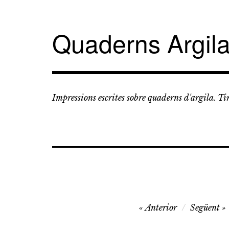
Vés
al
contingut
Quaderns Argil
Impressions escrites sobre quaderns d'argila. T
Navegació
Anterior
Següent
d'entrades