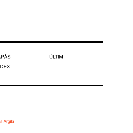
APÀS
ÚLTIM
NDEX
 Argila