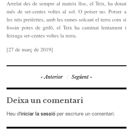
Arrelat des de sempre al mateix lloc, el Teix, ha donat
ÍNDEX
més de set-centes voltes al sol. O potser no. Potser a
les nits pretèrites, amb les rames solcant el terra com si
ÚLTIM
fossin potes de grifó, el Teix ha caminat lentament i
feixuga set-centes voltes la terra.
[27 de març de 2019]
Navegació
Anterior
Següent
d'entrades
Deixa un comentari
Heu d'
iniciar la sessió
per escriure un comentari.