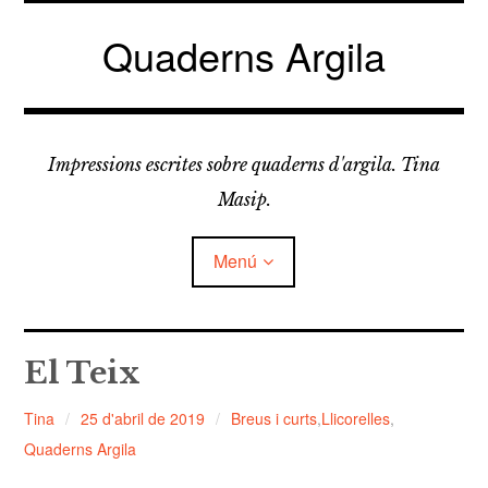
Vés
al
Quaderns Argila
contingut
Impressions escrites sobre quaderns d'argila. Tina
Masip.
Menú
amplia
FELDESPATS
el
El Teix
menú
fill
amplia
LLICORELLES
el
Tina
25 d'abril de 2019
Breus i curts
,
Llicorelles
,
menú
fill
Quaderns Argila
TAPÀS