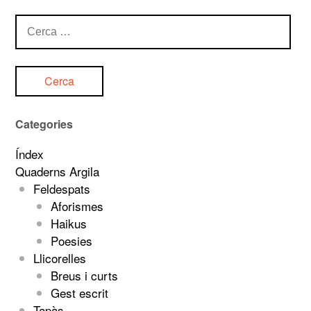
Cerca:
Categories
Índex
Quaderns Argila
Feldespats
Aforismes
Haikus
Poesies
Llicorelles
Breus i curts
Gest escrit
Tapàs