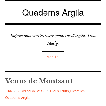
Vés
al
Quaderns Argila
contingut
Impressions escrites sobre quaderns d'argila. Tina
Masip.
Menú
amplia
FELDESPATS
el
Venus de Montsant
menú
fill
amplia
LLICORELLES
el
Tina
25 d'abril de 2019
Breus i curts
,
Llicorelles
,
menú
fill
Quaderns Argila
TAPÀS