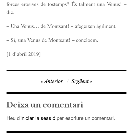
forces erosives de tostemps? És talment una Venus! –
dic.
– Una Venus… de Montsant! – afegeixen àgilment.
– Sí, una Venus de Montsant! – concloem.
[1 d’abril 2019]
Navegació
Anterior
Següent
d'entrades
Deixa un comentari
Heu d'
iniciar la sessió
per escriure un comentari.