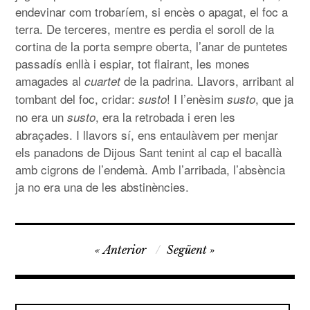
endevinar com trobaríem, si encès o apagat, el foc a
terra. De terceres, mentre es perdia el soroll de la
cortina de la porta sempre oberta, l’anar de puntetes
passadís enllà i espiar, tot flairant, les mones
amagades al
de la padrina. Llavors, arribant al
cuartet
tombant del foc, cridar:
! I l’enèsim
, que ja
susto
susto
no era un
, era la retrobada i eren les
susto
abraçades. I llavors sí, ens entaulàvem per menjar
els panadons de Dijous Sant tenint al cap el bacallà
amb cigrons de l’endemà. Amb l’arribada, l’absència
ja no era una de les abstinències.
Navegació
Anterior
Següent
d'entrades