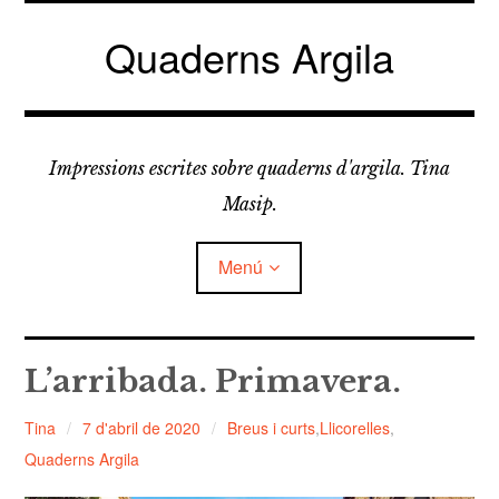
Vés
al
Quaderns Argila
contingut
Impressions escrites sobre quaderns d'argila. Tina
Masip.
Menú
amplia
FELDESPATS
el
L’arribada. Primavera.
menú
fill
amplia
LLICORELLES
el
Tina
7 d'abril de 2020
Breus i curts
,
Llicorelles
,
menú
fill
Quaderns Argila
TAPÀS