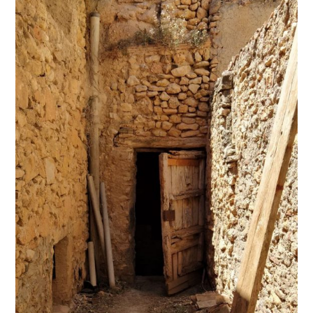
ÍNDEX
ÚLTIM