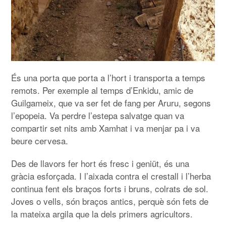
És una porta que porta a l’hort i transporta a temps
remots. Per exemple al temps d’Enkidu, amic de
Guilgameix, que va ser fet de fang per Aruru, segons
l’epopeia. Va perdre l’estepa salvatge quan va
compartir set nits amb Xamhat i va menjar pa i va
beure cervesa.
Des de llavors fer hort és fresc i geniüt, és una
gràcia esforçada. I l’aixada contra el crestall i l’herba
continua fent els braços forts i bruns, colrats de sol.
Joves o vells, són braços antics, perquè són fets de
la mateixa argila que la dels primers agricultors.