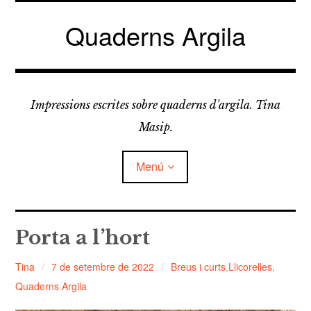
Vés
al
Quaderns Argila
contingut
Impressions escrites sobre quaderns d'argila. Tina
Masip.
Menú
amplia
FELDESPATS
el
Porta a l’hort
menú
fill
amplia
LLICORELLES
el
Tina
7 de setembre de 2022
Breus i curts
,
Llicorelles
,
menú
fill
Quaderns Argila
TAPÀS