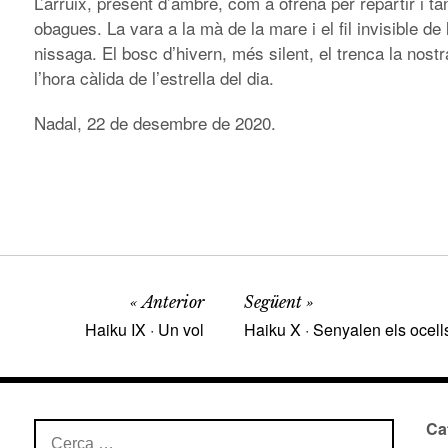
L’arruix, present d’ambre, com a ofrena per repartir i ta
obagues. La vara a la mà de la mare i el fil invisible de l
nissaga. El bosc d’hivern, més silent, el trenca la nostr
l’hora càlida de l’estrella del dia.
Nadal, 22 de desembre de 2020.
Anterior
Següent
Haiku IX · Un vol
Haiku X · Senyalen els ocell
Ca
Cerca: