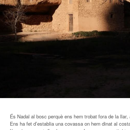
És Nadal al bosc perquè ens hem trobat fora de la llar,
Ens ha fet d’establia una covassa on hem dinat al cost