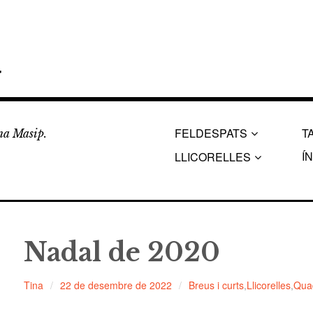
a
FELDESPATS
T
ina Masip.
Í
LLICORELLES
Nadal de 2020
Tina
22 de desembre de 2022
Breus i curts
,
Llicorelles
,
Quad