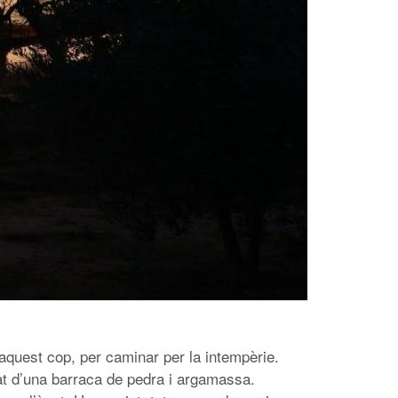
 aquest cop, per caminar per la intempèrie.
at d’una barraca de pedra i argamassa.