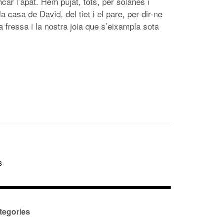
ncar l’àpat. Hem pujat, tots, per solanes i
a casa de David, del tiet i el pare, per dir-ne
a fressa i la nostra joia que s’eixampla sota
s
tegories