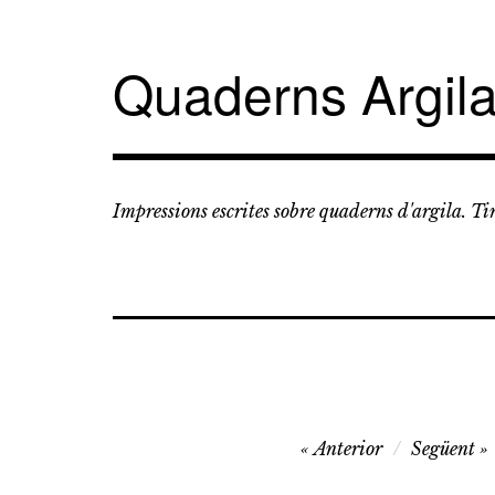
Vés
al
contingut
Quaderns Argil
Impressions escrites sobre quaderns d'argila. T
Navegació
Anterior
Següent
d'entrades