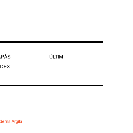
APÀS
ÚLTIM
NDEX
erns Argila