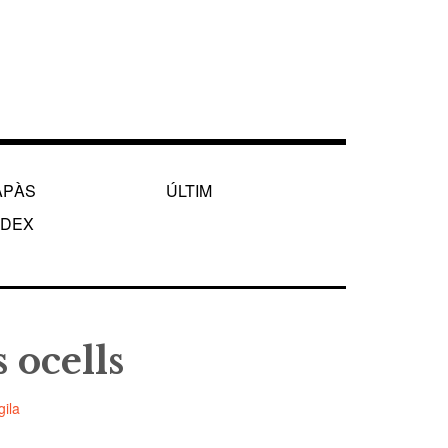
APÀS
ÚLTIM
NDEX
 ocells
ila