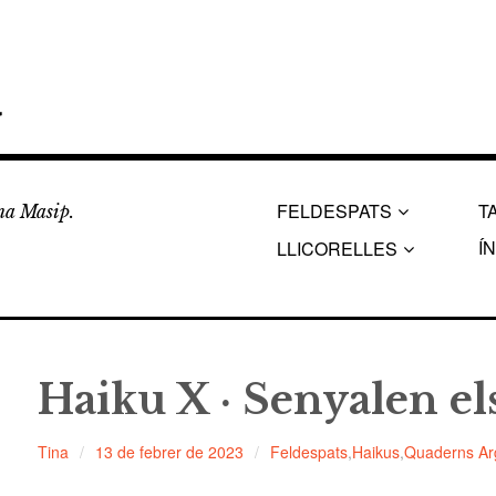
a
FELDESPATS
T
ina Masip.
Í
LLICORELLES
Haiku X · Senyalen els
Tina
13 de febrer de 2023
Feldespats
,
Haikus
,
Quaderns Arg