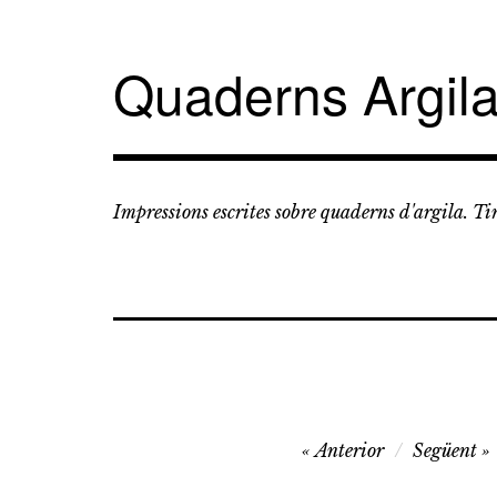
Vés
al
contingut
Quaderns Argil
Impressions escrites sobre quaderns d'argila. T
Navegació
Anterior
Següent
d'entrades