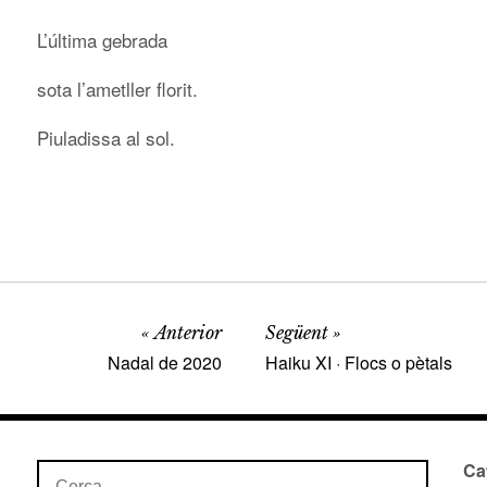
L’última gebrada
sota l’ametller florit.
Piuladissa al sol.
Anterior
Següent
Nadal de 2020
Haiku XI · Flocs o pètals
Ca
Cerca: