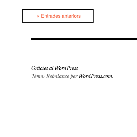
Navegació
Entrades anteriors
d'entrades
Gràcies al WordPress
Tema: Rebalance per
WordPress.com
.