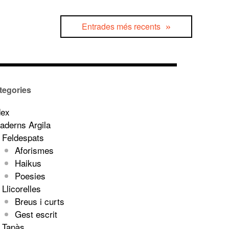
Entrades més recents
tegories
dex
aderns Argila
Feldespats
Aforismes
Haikus
Poesies
Llicorelles
Breus i curts
Gest escrit
Tapàs