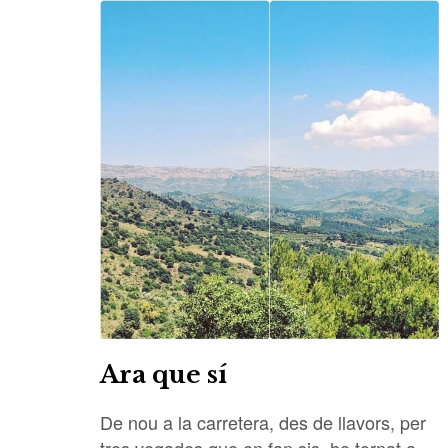
Ara que sí
De nou a la carretera, des de llavors, per
tres vegades que en fan sis, he tornat a