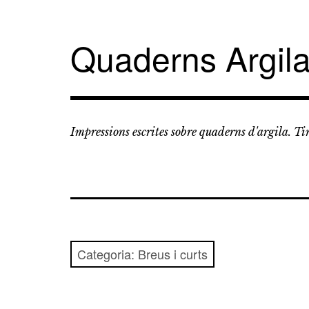
Vés
al
contingut
Quaderns Argil
Impressions escrites sobre quaderns d'argila. T
Categoria:
Breus i curts