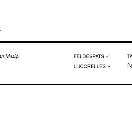
a
FELDESPATS
T
ina Masip.
Í
LLICORELLES